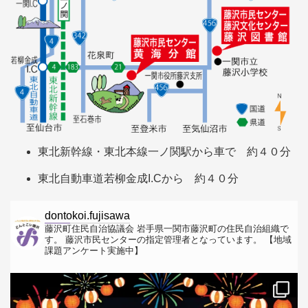
東北新幹線・東北本線一ノ関駅から車で 約４０分
東北自動車道若柳金成I.Cから 約４０分
dontokoi.fujisawa
藤沢町住民自治協議会
岩手県一関市藤沢町の住民自治組織で
す。
藤沢市民センターの指定管理者となっています。
【地域
課題アンケート実施中】