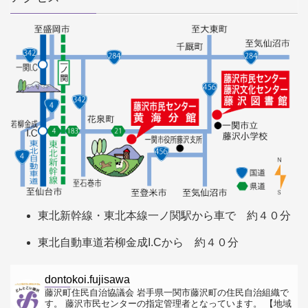
東北新幹線・東北本線一ノ関駅から車で 約４０分
東北自動車道若柳金成I.Cから 約４０分
dontokoi.fujisawa
藤沢町住民自治協議会
岩手県一関市藤沢町の住民自治組織で
す。
藤沢市民センターの指定管理者となっています。
【地域