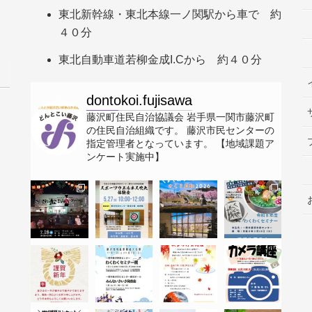
東北新幹線・東北本線一ノ関駅から車で 約
４０分
東北自動車道若柳金成I.Cから 約４０分
dontokoi.fujisawa
藤沢町住民自治協議会
岩手県一関市藤沢町
の住民自治組織です。
藤沢市民センターの
指定管理者となっています。
【地域課題ア
ンケート実施中】