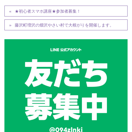
★初心者スマホ講座★参加者募集！
藤沢町増沢の畑沢やさい村で大根がりを開催します。