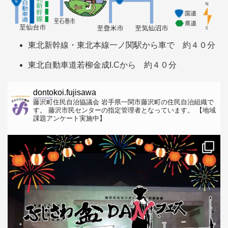
東北新幹線・東北本線一ノ関駅から車で 約４０分
東北自動車道若柳金成I.Cから 約４０分
dontokoi.fujisawa
藤沢町住民自治協議会
岩手県一関市藤沢町の住民自治組織で
す。
藤沢市民センターの指定管理者となっています。
【地域
課題アンケート実施中】