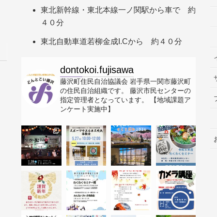
東北新幹線・東北本線一ノ関駅から車で 約
４０分
東北自動車道若柳金成I.Cから 約４０分
dontokoi.fujisawa
藤沢町住民自治協議会
岩手県一関市藤沢町
の住民自治組織です。
藤沢市民センターの
指定管理者となっています。
【地域課題ア
ンケート実施中】