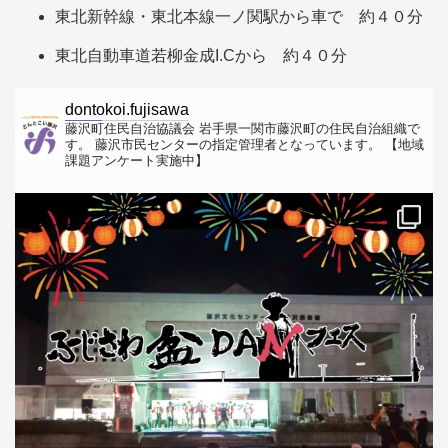
東北新幹線・東北本線一ノ関駅から車で 約４０分
東北自動車道若柳金成I.Cから 約４０分
dontokoi.fujisawa
藤沢町住民自治協議会
岩手県一関市藤沢町の住民自治組織で
す。
藤沢市民センターの指定管理者となっています。
【地域
課題アンケート実施中】