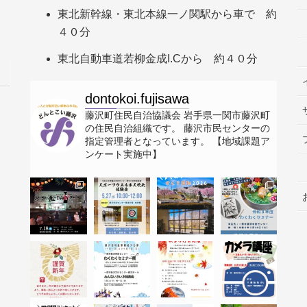
東北新幹線・東北本線一ノ関駅から車で 約
４０分
東北自動車道若柳金成I.Cから 約４０分
dontokoi.fujisawa
藤沢町住民自治協議会
岩手県一関市藤沢町
の住民自治組織です。
藤沢市民センターの
指定管理者となっています。
【地域課題ア
ンケート実施中】