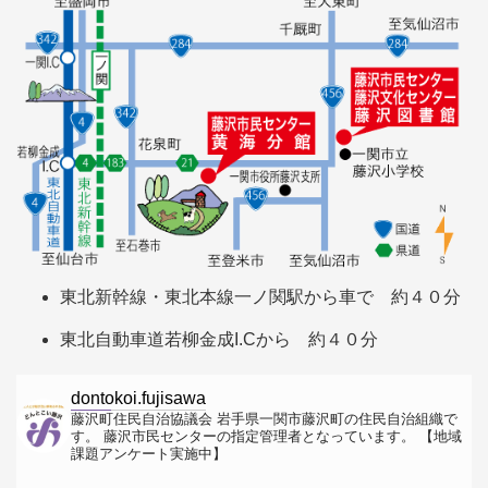
東北新幹線・東北本線一ノ関駅から車で 約４０分
東北自動車道若柳金成I.Cから 約４０分
dontokoi.fujisawa
藤沢町住民自治協議会
岩手県一関市藤沢町の住民自治組織で
す。
藤沢市民センターの指定管理者となっています。
【地域
課題アンケート実施中】