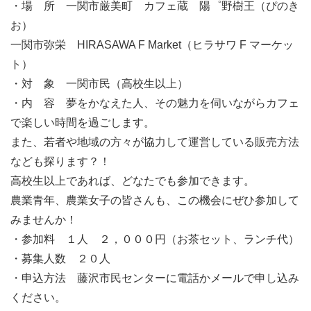
・場 所 一関市厳美町 カフェ蔵 陽゜野樹王（ぴのき
お）
一関市弥栄 HIRASAWA F Market（ヒラサワ F マーケッ
ト）
・対 象 一関市民（高校生以上）
・内 容 夢をかなえた人、その魅力を伺いながらカフェ
で楽しい時間を過ごします。
また、若者や地域の方々が協力して運営している販売方法
なども探ります？！
高校生以上であれば、どなたでも参加できます。
農業青年、農業女子の皆さんも、この機会にぜひ参加して
みませんか！
・参加料 １人 ２，０００円（お茶セット、ランチ代）
・募集人数 ２０人
・申込方法 藤沢市民センターに電話かメールで申し込み
ください。