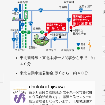
東北新幹線・東北本線一ノ関駅から車で 約
４０分
東北自動車道若柳金成I.Cから 約４０分
dontokoi.fujisawa
藤沢町住民自治協議会
岩手県一関市藤沢町
の住民自治組織です。
藤沢市民センターの
指定管理者となっています。
【地域課題ア