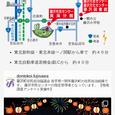
東北新幹線・東北本線一ノ関駅から車で 約４０分
東北自動車道若柳金成I.Cから 約４０分
dontokoi.fujisawa
藤沢町住民自治協議会
岩手県一関市藤沢町の住民自治組織で
す。
藤沢市民センターの指定管理者となっています。
【地域
課題アンケート実施中】